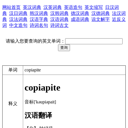
网站首页
英汉词典
汉英词典
英语造句
英文缩写
日汉词
典
汉日词典
韩汉词典
汉韩词典
德汉词典
汉德词典
法汉词
典
汉法词典
汉语字典
汉语词典
成语词典
说文解字
近反义
词
中文造句
诗词名句
诗词古文
请输入您要查询的英文单词：
单词
copiapite
copiapite
音标['kəupiəpait]
释义
汉语翻译