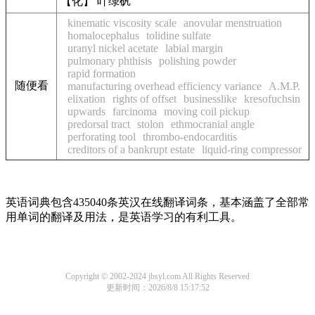
【化】 叶绿矾
kinematic viscosity scale
anovular menstruation
homalocephalus
tolidine sulfate
uranyl nickel acetate
labial margin
pulmonary phthisis
polishing powder
rapid formation
随便看
manufacturing overhead efficiency variance
A.M.P.
elixation
rights of offset
businesslike
kresofuchsin
upwards
farcinoma
moving coil pickup
predorsal tract
stolon
ethmocranial angle
perforating tool
thrombo-endocarditis
creditors of a bankrupt estate
liquid-ring compressor
英语词典包含435040条英汉在线翻译词条，基本涵盖了全部常
用单词的翻译及用法，是英语学习的有利工具。
Copyright © 2002-2024 jbsyl.com All Rights Reserved
更新时间：2026/8/8 15:17:52