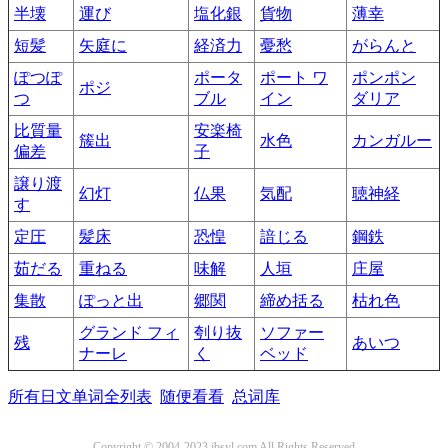
半壊
運び
塩化銀
貨物
薄幸
短髪
矢庭に
経済力
憂愁
がらんと
ぽつぽ
ポータ
ポート ワ
ポンポン
ポジ
つ
ブル
イン
ダリア
比質量
安楽椅
簇出
水色
カンガルー
偏差
子
譲り渡
幻灯
仏果
気配
聴神経
す
定圧
髪床
恐惶
諳じる
鋼鉄
茹だる
重ねる
味解
人垣
庄屋
集散
ぽっと出
郷関
締め括る
枯れ色
グランド フィ
刳り抜
ソファー
残
あいつ
ナーレ
く
ベッド
所有日文单词全列表
随便看看
总词库
Copyright © 2004-2023 jbsyl.com All Rights Reserved