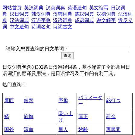
网站首页
英汉词典
汉英词典
英语造句
英文缩写
日汉词
典
汉日词典
韩汉词典
汉韩词典
德汉词典
汉德词典
法汉词
典
汉法词典
汉语字典
汉语词典
成语词典
说文解字
近反义
词
中文造句
诗词名句
诗词古文
请输入您要查询的日文单词：
日汉词典包含84302条日汉翻译词条，基本涵盖了全部常用日
语词汇的翻译及用法，是日语学习及工作的有利工具。
热门查询：
パラメータ
鷹匠
鎧窓
野趣
銘打つ
ー
吸い上
鱗
旌旗
匡正
罰金
げ
国外
瀉血
里人
妙齢
再尋問