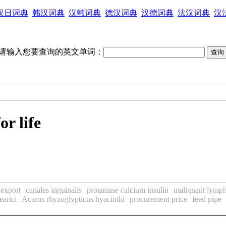
汉日词典
韩汉词典
汉韩词典
德汉词典
汉德词典
法汉词典
汉
请输入您要查询的英文单词：
or life
r export
canales inguinalis
protamine calcium insulin
malignant lymp
earici
Acarus rhyzoglypticus hyacinthi
procurement price
feed pipe