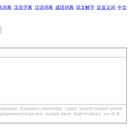
法词典
汉语字典
汉语词典
成语词典
说文解字
近反义词
中文
hadenoma
dominance relationship
capital
loosely-coupled system
programmed inspection
isotopic tracer
legal residence
use sb ill