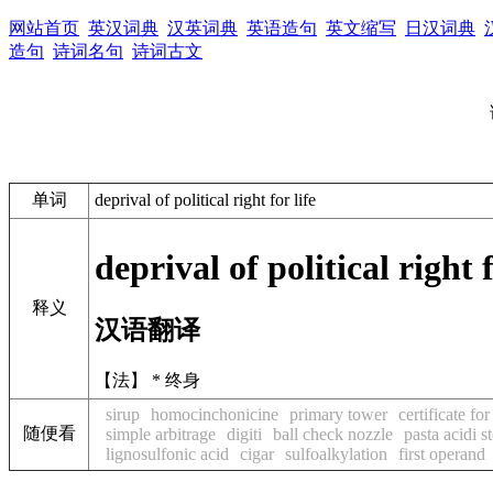
网站首页
英汉词典
汉英词典
英语造句
英文缩写
日汉词典
造句
诗词名句
诗词古文
单词
deprival of political right for life
deprival of political right f
释义
汉语翻译
【法】 * 终身
sirup
homocinchonicine
primary tower
certificate fo
随便看
simple arbitrage
digiti
ball check nozzle
pasta acidi st
lignosulfonic acid
cigar
sulfoalkylation
first operand