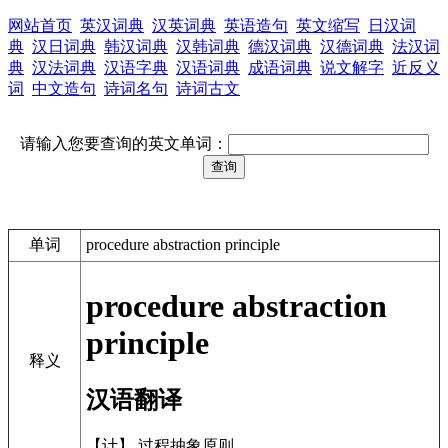
网站首页
英汉词典
汉英词典
英语造句
英文缩写
日汉词
典
汉日词典
韩汉词典
汉韩词典
德汉词典
汉德词典
法汉词
典
汉法词典
汉语字典
汉语词典
成语词典
说文解字
近反义
词
中文造句
诗词名句
诗词古文
请输入您要查询的英文单词：
单词
procedure abstraction principle
procedure abstraction
principle
释义
汉语翻译
【计】 过程抽象原则