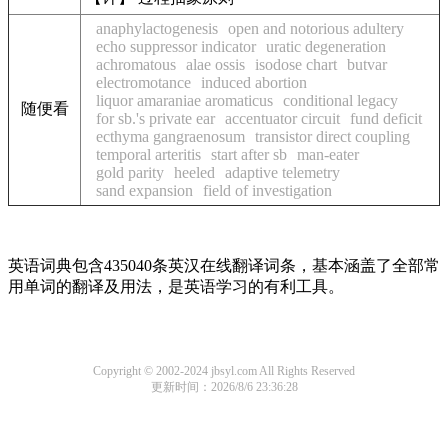
anaphylactogenesis
open and notorious adultery
echo suppressor indicator
uratic degeneration
achromatous
alae ossis
isodose chart
butvar
electromotance
induced abortion
liquor amaraniae aromaticus
conditional legacy
随便看
for sb.'s private ear
accentuator circuit
fund deficit
ecthyma gangraenosum
transistor direct coupling
temporal arteritis
start after sb
man-eater
gold parity
heeled
adaptive telemetry
sand expansion
field of investigation
英语词典包含435040条英汉在线翻译词条，基本涵盖了全部常
用单词的翻译及用法，是英语学习的有利工具。
Copyright © 2002-2024 jbsyl.com All Rights Reserved
更新时间：2026/8/6 23:36:28