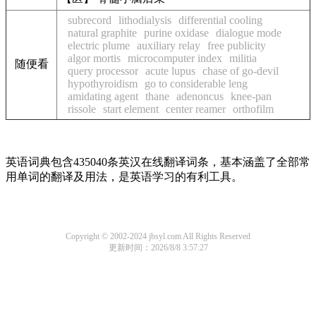
subrecord
lithodialysis
differential cooling
natural graphite
purine oxidase
dialogue mode
electric plume
auxiliary relay
free publicity
algor mortis
microcomputer index
militia
随便看
query processor
acute lupus
chase of go-devil
hypothyroidism
go to considerable leng
amidating agent
thane
adenoncus
knee-pan
rissole
start element
center reamer
orthofilm
英语词典包含435040条英汉在线翻译词条，基本涵盖了全部常
用单词的翻译及用法，是英语学习的有利工具。
Copyright © 2002-2024 jbsyl.com All Rights Reserved
更新时间：2026/8/8 3:57:27