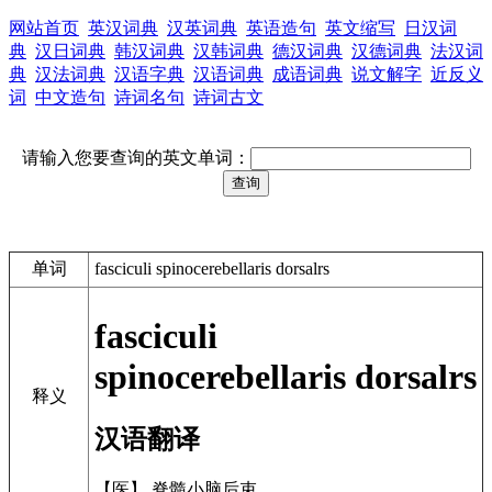
网站首页
英汉词典
汉英词典
英语造句
英文缩写
日汉词
典
汉日词典
韩汉词典
汉韩词典
德汉词典
汉德词典
法汉词
典
汉法词典
汉语字典
汉语词典
成语词典
说文解字
近反义
词
中文造句
诗词名句
诗词古文
请输入您要查询的英文单词：
单词
fasciculi spinocerebellaris dorsalrs
fasciculi
spinocerebellaris dorsalrs
释义
汉语翻译
【医】 脊髓小脑后束