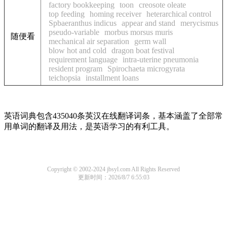
factory bookkeeping
toon
creosote oleate
top feeding
homing receiver
heterarchical control
Spbaeranthus indicus
appear and stand
merycismus
pseudo-variable
morbus morsus muris
随便看
mechanical air separation
germ wall
blow hot and cold
dragon boat festival
requirement language
intra-uterine pneumonia
resident program
Spirochaeta microgyrata
teichopsia
installment loans
英语词典包含435040条英汉在线翻译词条，基本涵盖了全部常
用单词的翻译及用法，是英语学习的有利工具。
Copyright © 2002-2024 jbsyl.com All Rights Reserved
更新时间：2026/8/7 6:55:03