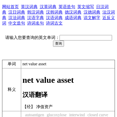
网站首页
英汉词典
汉英词典
英语造句
英文缩写
日汉词
典
汉日词典
韩汉词典
汉韩词典
德汉词典
汉德词典
法汉词
典
汉法词典
汉语字典
汉语词典
成语词典
说文解字
近反义
词
中文造句
诗词名句
诗词古文
请输入您要查询的英文单词：
单词
net value asset
net value asset
释义
汉语翻译
【经】 净值资产
autoantigen
glucoxylose
interwind
closed curve