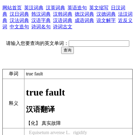
网站首页
英汉词典
汉英词典
英语造句
英文缩写
日汉词
典
汉日词典
韩汉词典
汉韩词典
德汉词典
汉德词典
法汉词
典
汉法词典
汉语字典
汉语词典
成语词典
说文解字
近反义
词
中文造句
诗词名句
诗词古文
请输入您要查询的英文单词：
单词
true fault
true fault
释义
汉语翻译
【化】 真实故障
Equisetum arvense L.
rigidify