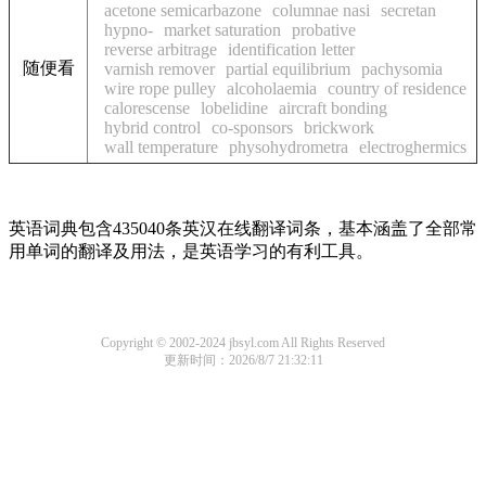
acetone semicarbazone
columnae nasi
secretan
hypno-
market saturation
probative
reverse arbitrage
identification letter
随便看
varnish remover
partial equilibrium
pachysomia
wire rope pulley
alcoholaemia
country of residence
calorescense
lobelidine
aircraft bonding
hybrid control
co-sponsors
brickwork
wall temperature
physohydrometra
electroghermics
英语词典包含435040条英汉在线翻译词条，基本涵盖了全部常
用单词的翻译及用法，是英语学习的有利工具。
Copyright © 2002-2024 jbsyl.com All Rights Reserved
更新时间：2026/8/7 21:32:11