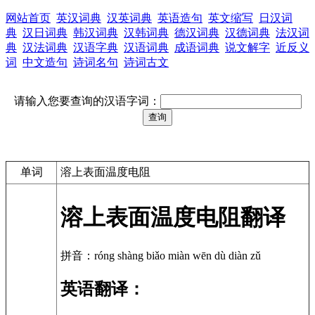
网站首页
英汉词典
汉英词典
英语造句
英文缩写
日汉词
典
汉日词典
韩汉词典
汉韩词典
德汉词典
汉德词典
法汉词
典
汉法词典
汉语字典
汉语词典
成语词典
说文解字
近反义
词
中文造句
诗词名句
诗词古文
请输入您要查询的汉语字词：
单词
溶上表面温度电阻
溶上表面温度电阻翻译
拼音：róng shàng biǎo miàn wēn dù diàn zǔ
英语翻译：