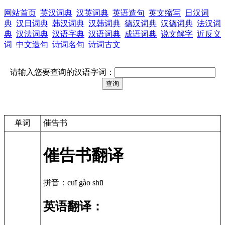
网站首页
英汉词典
汉英词典
英语造句
英文缩写
日汉词
典
汉日词典
韩汉词典
汉韩词典
德汉词典
汉德词典
法汉词
典
汉法词典
汉语字典
汉语词典
成语词典
说文解字
近反义
词
中文造句
诗词名句
诗词古文
请输入您要查询的汉语字词：
单词
催告书
催告书翻译
拼音：cuī gào shū
英语翻译：