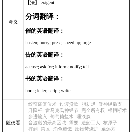
【法】 exigent
分词翻译：
释义
催的英语翻译：
hasten; hurry; press; speed up; urge
告的英语翻译：
accuse; ask for; inform; notify; tell
书的英语翻译：
book; letter; script; write
绞窄疝复位术
过渡贷款
脂肪烃
脊神经后支
升降杆
雷马克氏神经节
完全所有权
根切断术
步进输入
葡萄糖盐水
唾液腺
随便看
音波谱的最高区域
需要
造船工人
核原子
摔到
禁区
消色透镜
废物焚烧炉
至远方