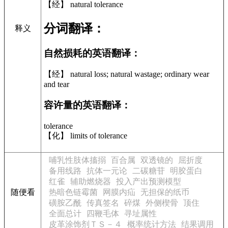
【经】 natural tolerance
分词翻译：
释义
自然损耗的英语翻译：
【经】 natural loss; natural wastage; ordinary wear
and tear
容许量的英语翻译：
tolerance
【化】 limits of tolerance
哺乳性肢体搐搦
百合属
双透镜的
屈折度
备用线路
抗体一元论
二碳糖苷
明胶蛋白
红雀
辅助燃烧器
投入产出预测模型
随便看
热暗色链霉菌
网膜内疝
无担保的纸币
磺胺乙酰
传真签名
碎煤
外侧楔骨
顶住
全面总计
四鞭毛体
寻址属性
皮革涂饰剂ＴＳ－４
概率统计方法
结果调用