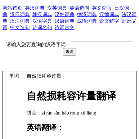
网站首页
英汉词典
汉英词典
英语造句
英文缩写
日汉词
典
汉日词典
韩汉词典
汉韩词典
德汉词典
汉德词典
法汉词
典
汉法词典
汉语字典
汉语词典
成语词典
说文解字
近反义
词
中文造句
诗词名句
诗词古文
请输入您要查询的汉语字词：
单词
自然损耗容许量
自然损耗容许量翻译
拼音：zì rán sǔn hào róng xǔ liáng
英语翻译：