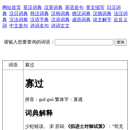
网站首页
英汉词典
汉英词典
英语造句
英文缩写
日汉词
典
汉日词典
韩汉词典
汉韩词典
德汉词典
汉德词典
法汉词
典
汉法词典
汉语字典
汉语词典
成语词典
说文解字
近反义
词
中文造句
诗词名句
诗词古文
请输入您要查询的词语：
词语
寡过
寡过
拼音：guǎ guò 繁体字：寡過
词典解释
少犯错误。 宋 苏轼
《拟进士对御试策》
：“苟无