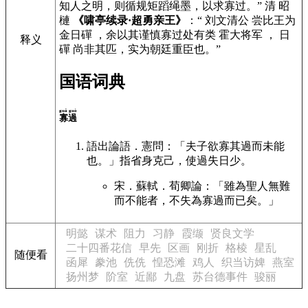
知人之明，则循规矩蹈绳墨，以求寡过。” 清 昭
槤
《啸亭续录·超勇亲王》
：“ 刘文清公 尝比王为
金日磾 ，余以其谨慎寡过处有类 霍大将军 ， 日
释义
磾 尚非其匹，实为朝廷重臣也。”
国语词典
guǎ guò
寡過
語出論語．憲問：「夫子欲寡其過而未能
也。」指省身克己，使過失日少。
宋．蘇軾．荀卿論：「雖為聖人無難
而不能者，不失為寡過而已矣。」
明懿
谋术
阻力
习静
霞缬
贤良文学
二十四番花信
早先
区画
刚折
格棱
星乱
随便看
函犀
豢池
侁侁
惶恐滩
鸡人
织当访婢
燕室
扬州梦
阶室
近鄙
九盘
苏台德事件
骏丽