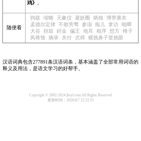
鸡》
。
驹跋
缩蜷
天象仪
避妖圈
炳烛
博带褒衣
孟德尔定律
不敢旁骛
参诣
痴儿
拿访
啪唧
随便看
大谷
担鼓
鉟金
偏王
地耳
相序
想方
桻子
凤将雏
摘录
关付
贞师
横挑鼻子竖挑眼
汉语词典包含277891条汉语词条，基本涵盖了全部常用词语的
释义及用法，是语文学习的好帮手。
Copyright © 2002-2024 jbsyl.com All Rights Reserved
更新时间：2026/8/7 22:22:55