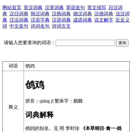
网站首页
英汉词典
汉英词典
英语造句
英文缩写
日汉词
典
汉日词典
韩汉词典
汉韩词典
德汉词典
汉德词典
法汉词
典
汉法词典
汉语字典
汉语词典
成语词典
说文解字
近反义
词
中文造句
诗词名句
诗词古文
请输入您要查询的词语：
词语
鸧鸡
鸧鸡
拼音：qiāng jī 繁体字：鶬雞
释义
词典解释
鸧鸹的别名。见 明 李时珍
《本草纲目·禽一·鸧