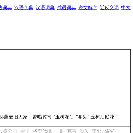
法词典
汉语字典
汉语词典
成语词典
说文解字
近反义词
中文
燕麦旧人家，曾唱 南朝 ‘玉树花’。”参见“ 玉树后庭花 ”。
股权公司
盒子
将李代桃
一射
克害
泐失
李郭
陆军