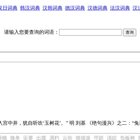
汉日词典
韩汉词典
汉韩词典
德汉词典
汉德词典
法汉词典
汉
请输入您要查询的词语：
宫中井，犹自听吹‘玉树花’。” 明 刘基 《绝句漫兴》之二：“兔葵
秉穗
微单
筞蹇
出牒
凋朽
云街
骑墙派
帀筵
清皎
负板袴