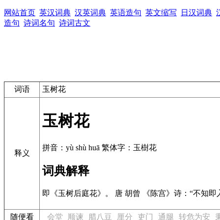
网站首页
英汉词典
汉英词典
英语造句
英文缩写
日汉词典
造句
诗词名句
诗词古文
词语
玉树花
玉树花
拼音：yù shù huā 繁体字：玉樹花
释义
词典解释
即《玉树后庭花》。 唐 胡曾 《陈宫》诗：“不知即入
随便看
会堂
顺谏
腊八豆
厘分
吏门
通腿
转危为安