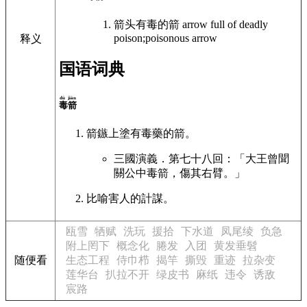
箭头有毒的箭
arrow full of deadly
poison;poisonous arrow
释义
国语词典
dú jiàn
毒箭
箭鏃上塗有毒藥的箭。
三國演義．第七十八回：「大王曾聞
關公中毒箭，傷其右臂。」
比喻害人的計謀。
瓯雪
牺赋
洗玩
援拾
下水道
凤尾绫
负急
附上罔下
概念化
腃发
入团
黄发垂髫
随便看
生态工程
侍巾栉
揭竿
撕毁
重迹
拉杂变
莲华台
扒拉不开
绿皮书
麻纸
违令
诱敌
宸路