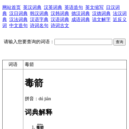
网站首页
英汉词典
汉英词典
英语造句
英文缩写
日汉词
典
汉日词典
韩汉词典
汉韩词典
德汉词典
汉德词典
法汉词
典
汉法词典
汉语字典
汉语词典
成语词典
说文解字
近反义
词
中文造句
诗词名句
诗词古文
请输入您要查询的词语：
词语
毒箭
毒箭
拼音：dú jiàn
词典解释
dújiàn
毒箭