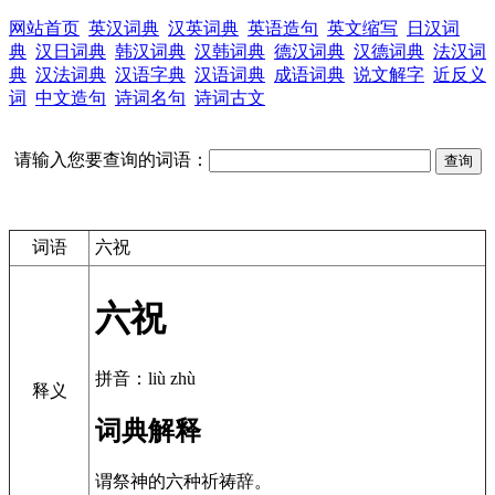
网站首页
英汉词典
汉英词典
英语造句
英文缩写
日汉词
典
汉日词典
韩汉词典
汉韩词典
德汉词典
汉德词典
法汉词
典
汉法词典
汉语字典
汉语词典
成语词典
说文解字
近反义
词
中文造句
诗词名句
诗词古文
请输入您要查询的词语：
词语
六祝
六祝
拼音：liù zhù
释义
词典解释
谓祭神的六种祈祷辞。