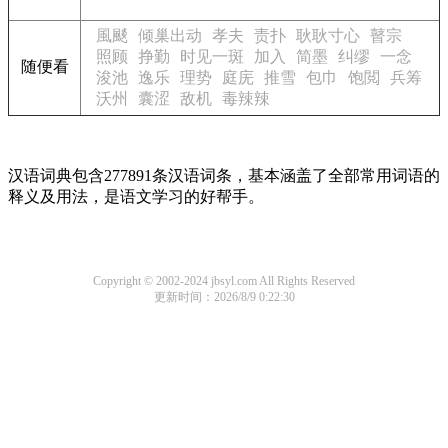
風颷
倾巢出动
孝夫
责扑
耿耿寸心
瞽宗
照顾
挣勤
时见一斑
加入
简墨
纠缪
一念
随便看
浚池
逸乐
理势
庭庑
推雪
包巾
饱閲
兵筹
沃州
囊涩
敌机
毒辣辣
汉语词典包含277891条汉语词条，基本涵盖了全部常用词语的
释义及用法，是语文学习的好帮手。
Copyright © 2002-2024 jbsyl.com All Rights Reserved
更新时间：2026/8/9 0:22:30