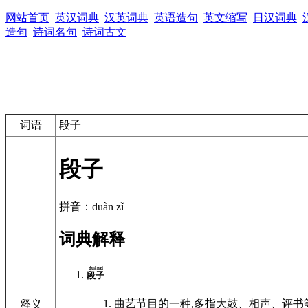
网站首页
英汉词典
汉英词典
英语造句
英文缩写
日汉词典
造句
诗词名句
诗词古文
词语
段子
段子
拼音：duàn zǐ
词典解释
duànzi
段子
曲艺节目的一种,多指大鼓、相声、评
释义