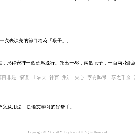
一次表演完的節目稱為「段子」。
住，只得安排一個筵席送行。托出一盤，兩個段子，一百兩花銀
耳目非是
福谦
上农夫
神寳
集训
夹心
家有弊帚，享之千金
的释义及用法，是语文学习的好帮手。
Copyright © 2002-2024 jbsyl.com All Rights Reserved