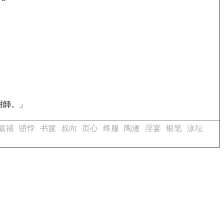
謝師。」
嘉禧
骄悖
书箧
叔向
页心
终服
陶遂
淫宴
银笔
泳坛