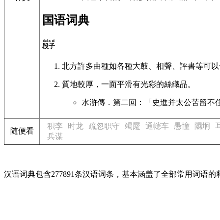
国语词典
duàn zi
段子
北方許多曲種如各種大鼓、相聲、評書等可以
質地較厚，一面平滑有光彩的絲織品。
水滸傳．第二回：「史進并太公苦留不
积李
时龙
疏忽职守
竭蹷
通幰车
愚憧
隰坰
随便看
兵谋
汉语词典包含277891条汉语词条，基本涵盖了全部常用词语