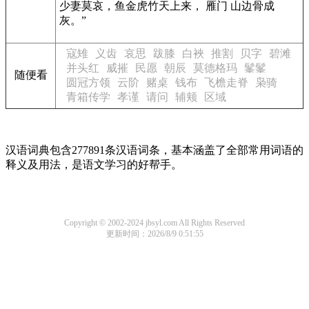
少妻莫哀，鱼金虎竹天上来， 雁门 山边骨成
灰。”
寇雉
义齿
哀思
跋膝
白裌
推割
贝字
碧滩
并头红
威摧
民愿
朝辰
莫德格玛
髼髼
随便看
圆冠方领
云阶
赌桌
钱布
飞檐走脊
枭骑
青箱传学
孝谨
请问
辅颊
区域
汉语词典包含277891条汉语词条，基本涵盖了全部常用词语的
释义及用法，是语文学习的好帮手。
Copyright © 2002-2024 jbsyl.com All Rights Reserved
更新时间：2026/8/9 0:51:55