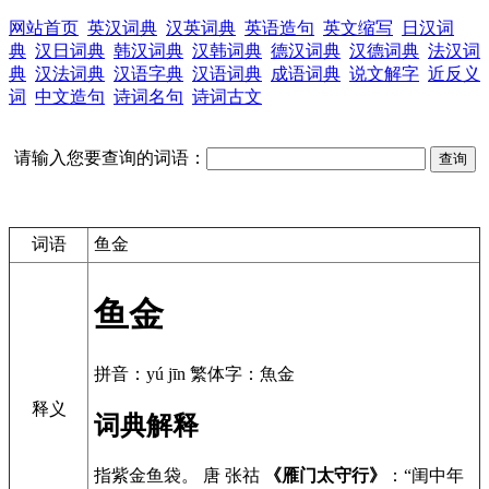
网站首页
英汉词典
汉英词典
英语造句
英文缩写
日汉词
典
汉日词典
韩汉词典
汉韩词典
德汉词典
汉德词典
法汉词
典
汉法词典
汉语字典
汉语词典
成语词典
说文解字
近反义
词
中文造句
诗词名句
诗词古文
请输入您要查询的词语：
词语
鱼金
鱼金
拼音：yú jīn 繁体字：魚金
释义
词典解释
指紫金鱼袋。 唐 张祜
《雁门太守行》
：“闺中年