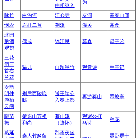
为
由相继入
咏竹
白沟河
江心寺
灰洞
暮春山间
悯农
岩桂二首
剡溪
潼关
寒食
北园
酌酒
偶成
锦江思
暮春
母子吟
观鹤
三花
斛三
猫儿
自题墨竹
观音诗
兰亭记
首右
兰花
次韵
明仲
别后西陵晚
送王端公
再游蒋山
翠蛟亭
游栖
眺
入奏上都
云阁
嘲苗
赞东山五祖
蓦山溪
观诸公打
种花
振
和尚
（遣怀）
马诗
葛延
郡斋夜坐
秦人竹豸留
题卧屏十