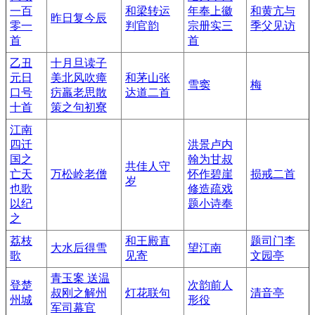
一百
和梁转运
年奉上徽
和黄亢与
昨日复今辰
零一
判官韵
宗册实三
季父见访
首
首
乙丑
十月旦读子
元日
美北风吹瘴
和茅山张
雪窦
梅
口号
疠羸老思散
达道二首
十首
策之句初寮
江南
四迁
洪景卢内
国之
翰为甘叔
共佳人守
亡天
万松岭老僧
怀作碧崖
损戒二首
岁
也歌
修造疏戏
以纪
题小诗奉
之
荔枝
和王殿直
题司门李
大水后得雪
望江南
歌
见寄
文园亭
青玉案 送温
登楚
次韵前人
叔刚之解州
灯花联句
清音亭
州城
形役
军司幕官