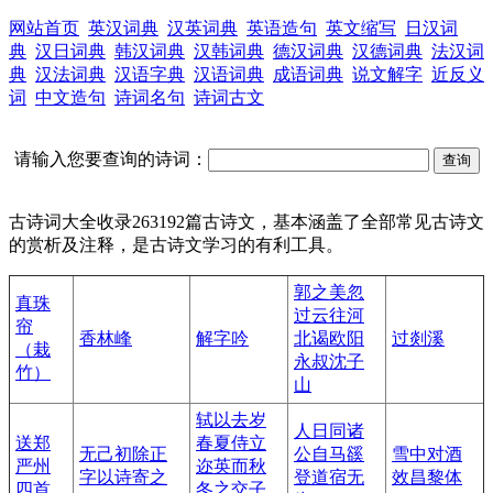
网站首页
英汉词典
汉英词典
英语造句
英文缩写
日汉词
典
汉日词典
韩汉词典
汉韩词典
德汉词典
汉德词典
法汉词
典
汉法词典
汉语字典
汉语词典
成语词典
说文解字
近反义
词
中文造句
诗词名句
诗词古文
请输入您要查询的诗词：
古诗词大全收录263192篇古诗文，基本涵盖了全部常见古诗文
的赏析及注释，是古诗文学习的有利工具。
郭之美忽
真珠
过云往河
帘
香林峰
解字吟
北谒欧阳
过剡溪
（栽
永叔沈子
竹）
山
轼以去岁
人日同诸
送郑
春夏侍立
无己初除正
公自马豀
雪中对酒
严州
迩英而秋
字以诗寄之
登道宿无
效昌黎体
四首
冬之交子