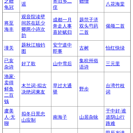
之赠
寄旧乡二
赠僧
谣
八花海棠
龟冠
侄
观音院读壁
成都一月
题范子济
将至
间苏在廷少
奔走人事
双头芍药
偈颂二首
海丰
卿两小诗次
喜於赋归
二首
韵
题秋江独钓
安宁道中
潼关
古树
怡红快绿
图
即事
已亥
集杭州俗
好了歌
山中雪后
三元里
杂诗
语诗
渔家·
卖得
木兰词·拟古
早过大通
台湾竹枝
鲜鱼
野步
决绝词柬友
驿
词
二百
钱
虞美
于中好·谁
拟冬日景忠
人·无
南海子
山居杂咏
道阴山行
山应制
聊
路难
甲辰岁进