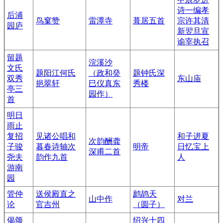
诗一编孝
后浦
鸟窠赞
雷潭寺
葺居五首
宗许其清
园庐
新翌旦宣
谕宰执召
留题
浣溪沙
文氏
题阳江何氏
（政和癸
题钟氏深
双秀
东山庙
挹翠轩
巳仪真东
秀楼
亭三
园作）
首
明日
雨止
复招
见诸公唱和
和子进夏
次韵酬龚
子骏
暮春诗轴次
明帝
日忆宝上
深甫二首
尧夫
韵作九首
人
游南
园
管仲
送侯殿直之
鹧鸪天
山中作
对兰
论
官吉州
（圆子）
偈颂
绍兴十四